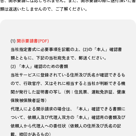
合、開示要請には応じられません。また、開示要請の際に送付頂いた書
類は返送いたしませんので、ご了解ください。
(1)
開示要請書(PDF)
当社指定書式に必要事項を記載の上、(2)の「本人」確認書
類とともに、下記の当社宛先まで、郵送ください。
(2) 「本人」確認のための書類
当社サービスに登録されている住所及び氏名が確認できるも
ので、行政官庁、又はそれに相当すると当社が判断できる機
関が発行した証明書の写し（例：住民票、運転免許証、健康
保険被保険者証等）
代理人による開示請求の場合は、「本人」確認できる書類に
ついて、依頼人及び代理人双方の「本人」確認用の書類及び
依頼人から代理人への委任状（依頼人の住所及び氏名の記
載、捺印があるもの）