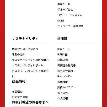
事業所一覧
グループ会社
コカ･コーラシステム
KORE
サプライヤー基本原則
サステナビリティ
IR情報
代表からのごあいさつ
IRニュース
活動の方針
IR資料室
サステナビリティへの取り組み
決算短信
サステナビリティレポート
有価証券報告書
カスタマーハラスメント基本方
株主総会資料
針
IRカレンダー
商品情報
株価情報
財務ハイライト
商品紹介
電子公告
おすすめ情報
株式情報
お取引希望のお客さまへ