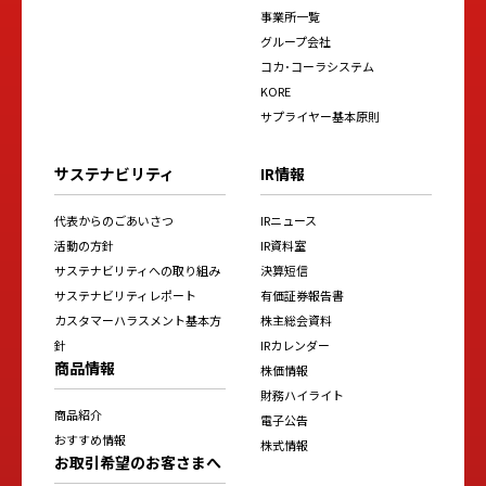
事業所一覧
グループ会社
コカ･コーラシステム
KORE
サプライヤー基本原則
サステナビリティ
IR情報
代表からのごあいさつ
IRニュース
活動の方針
IR資料室
サステナビリティへの取り組み
決算短信
サステナビリティレポート
有価証券報告書
カスタマーハラスメント基本方
株主総会資料
針
IRカレンダー
商品情報
株価情報
財務ハイライト
商品紹介
電子公告
おすすめ情報
株式情報
お取引希望のお客さまへ