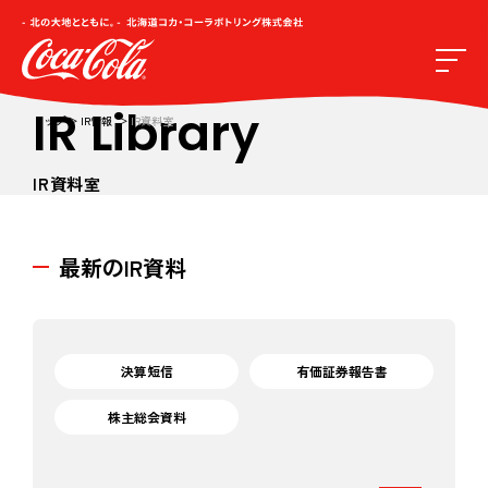
IR Library
トップ
IR情報
IR資料室
IR資料室
最新のIR資料
決算短信
有価証券報告書
株主総会資料