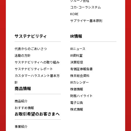
グループ会社
コカ･コーラシステム
KORE
サプライヤー基本原則
サステナビリティ
IR情報
代表からのごあいさつ
IRニュース
活動の方針
IR資料室
サステナビリティへの取り組み
決算短信
サステナビリティレポート
有価証券報告書
カスタマーハラスメント基本方
株主総会資料
針
IRカレンダー
商品情報
株価情報
財務ハイライト
商品紹介
電子公告
おすすめ情報
株式情報
お取引希望のお客さまへ
事業紹介