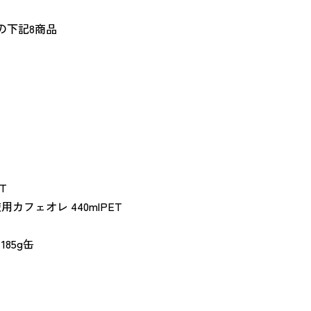
の下記8商品
T
カフェオレ 440mlPET
85g缶