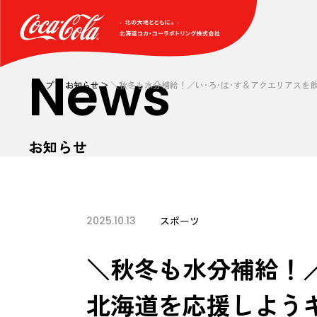
News
トップ
お知らせ
＼秋冬も水分補給！／い･ろ･は･す＆アクエリアスを
お知らせ
2025.10.13
スポーツ
＼秋冬も水分補給！／
北海道を応援しよう