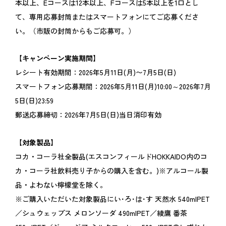
本以上、Eコースは12本以上、Fコースは5本以上を1口とし
て、専用応募封筒またはスマートフォンにてご応募くださ
い。（市販の封筒からもご応募可。）
【キャンペーン実施期間】
レシート有効期間：2026年5月11日(月)〜7月5日(日)
スマートフォン応募期間：2026年5月11日(月)10:00～2026年7月
5日(日)23:59
郵送応募締切：2026年7月5日(日)当日消印有効
【対象製品】
コカ・コーラ社全製品(エスコンフィールドHOKKAIDO内のコ
カ・コーラ社飲料売り子からの購入を含む。)※アルコール製
品・よわない檸檬堂を除く。
※ご購入いただいた対象製品にい･ろ･は･す 天然水 540mlPET
／シュウェップス メロンソーダ 490mlPET／綾鷹 番茶