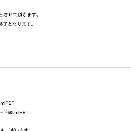
でとさせて頂きます。
終了となります。
lPET
00mlPET
合もございます。