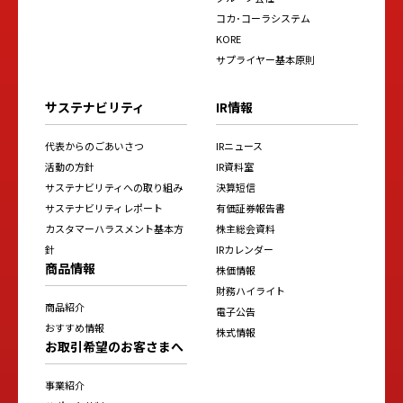
コカ･コーラシステム
KORE
サプライヤー基本原則
サステナビリティ
IR情報
代表からのごあいさつ
IRニュース
活動の方針
IR資料室
サステナビリティへの取り組み
決算短信
サステナビリティレポート
有価証券報告書
カスタマーハラスメント基本方
株主総会資料
針
IRカレンダー
商品情報
株価情報
財務ハイライト
商品紹介
電子公告
おすすめ情報
株式情報
お取引希望のお客さまへ
事業紹介