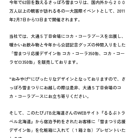
今年で62回を数えるさっぽろ雪まつりは、国内外から２００
万人以上の観客が訪れる冬の一大国際イベントとして、2011
年2月7日から13日まで開催されます。
当社では、大通５丁目会場にコカ・コーラブースを出展し、
暖かいお飲み物と今年から公認記念グッズの仲間入りをした
「雪まつり応援デザイン缶 コカ・コーラ350缶、コカ・コー
ラゼロ350缶」を販売しております。
“おみやげ”にぴったりなデザインとなっておりますので、さ
っぽろ雪まつりにお越しの際は是非、大通５丁目会場のコ
カ・コーラブースにお立ち寄りください。
そして、このたびJTB北海道さんのWEBサイト『るるぶトラ
ベル北海道』から宿泊予約をされたお客様に「雪まつり応援
デザイン缶」を化粧箱に入れて（１箱２缶）プレゼントいた