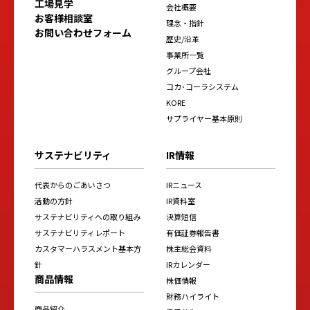
工場見学
会社概要
お客様相談室
理念・指針
お問い合わせフォーム
歴史/沿革
事業所一覧
グループ会社
コカ･コーラシステム
KORE
サプライヤー基本原則
サステナビリティ
IR情報
代表からのごあいさつ
IRニュース
活動の方針
IR資料室
サステナビリティへの取り組み
決算短信
サステナビリティレポート
有価証券報告書
カスタマーハラスメント基本方
株主総会資料
針
IRカレンダー
商品情報
株価情報
財務ハイライト
商品紹介