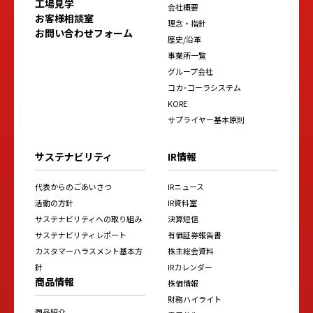
工場見学
会社概要
お客様相談室
理念・指針
お問い合わせフォーム
歴史/沿革
事業所一覧
グループ会社
コカ･コーラシステム
KORE
サプライヤー基本原則
サステナビリティ
IR情報
代表からのごあいさつ
IRニュース
活動の方針
IR資料室
サステナビリティへの取り組み
決算短信
サステナビリティレポート
有価証券報告書
カスタマーハラスメント基本方
株主総会資料
針
IRカレンダー
商品情報
株価情報
財務ハイライト
商品紹介