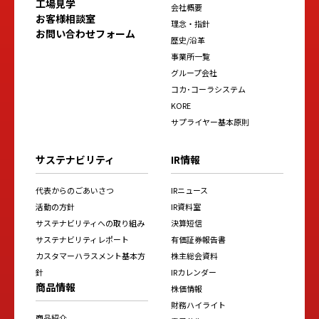
工場見学
会社概要
お客様相談室
理念・指針
お問い合わせフォーム
歴史/沿革
事業所一覧
グループ会社
コカ･コーラシステム
KORE
サプライヤー基本原則
サステナビリティ
IR情報
代表からのごあいさつ
IRニュース
活動の方針
IR資料室
サステナビリティへの取り組み
決算短信
サステナビリティレポート
有価証券報告書
カスタマーハラスメント基本方
株主総会資料
針
IRカレンダー
商品情報
株価情報
財務ハイライト
商品紹介