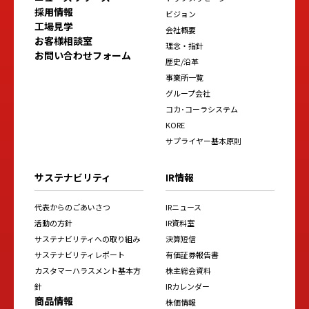
採用情報
ビジョン
工場見学
会社概要
お客様相談室
理念・指針
お問い合わせフォーム
歴史/沿革
事業所一覧
グループ会社
コカ･コーラシステム
KORE
サプライヤー基本原則
サステナビリティ
IR情報
代表からのごあいさつ
IRニュース
活動の方針
IR資料室
サステナビリティへの取り組み
決算短信
サステナビリティレポート
有価証券報告書
カスタマーハラスメント基本方
株主総会資料
針
IRカレンダー
商品情報
株価情報