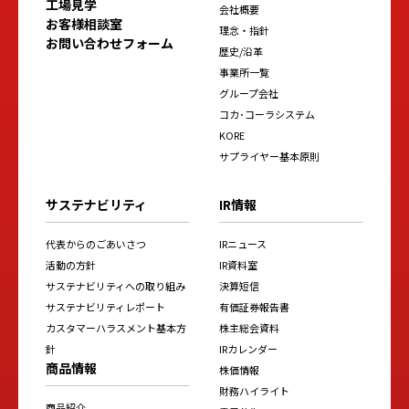
工場見学
会社概要
お客様相談室
理念・指針
お問い合わせフォーム
歴史/沿革
事業所一覧
グループ会社
コカ･コーラシステム
KORE
サプライヤー基本原則
サステナビリティ
IR情報
代表からのごあいさつ
IRニュース
活動の方針
IR資料室
サステナビリティへの取り組み
決算短信
サステナビリティレポート
有価証券報告書
カスタマーハラスメント基本方
株主総会資料
針
IRカレンダー
商品情報
株価情報
財務ハイライト
商品紹介