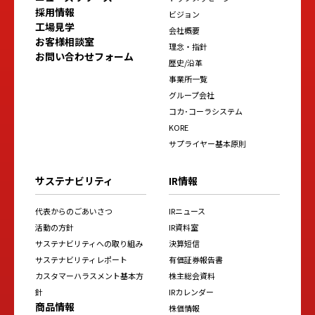
採用情報
ビジョン
工場見学
会社概要
お客様相談室
理念・指針
お問い合わせフォーム
歴史/沿革
事業所一覧
グループ会社
コカ･コーラシステム
KORE
サプライヤー基本原則
サステナビリティ
IR情報
代表からのごあいさつ
IRニュース
活動の方針
IR資料室
サステナビリティへの取り組み
決算短信
サステナビリティレポート
有価証券報告書
カスタマーハラスメント基本方
株主総会資料
針
IRカレンダー
商品情報
株価情報