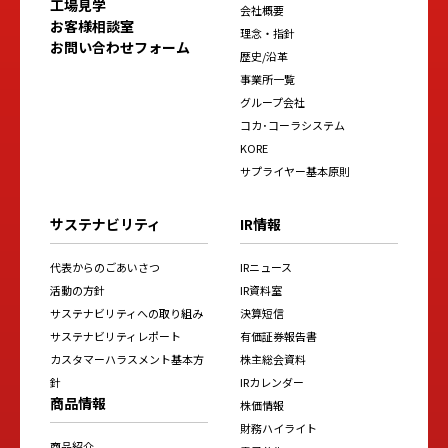
工場見学
会社概要
お客様相談室
理念・指針
お問い合わせフォーム
歴史/沿革
事業所一覧
グループ会社
コカ･コーラシステム
KORE
サプライヤー基本原則
サステナビリティ
IR情報
代表からのごあいさつ
IRニュース
活動の方針
IR資料室
サステナビリティへの取り組み
決算短信
サステナビリティレポート
有価証券報告書
カスタマーハラスメント基本方
株主総会資料
針
IRカレンダー
商品情報
株価情報
財務ハイライト
商品紹介