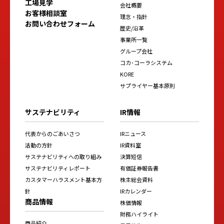
工場見学
会社概要
お客様相談室
理念・指針
お問い合わせフォーム
歴史/沿革
事業所一覧
グループ会社
コカ･コーラシステム
KORE
サプライヤー基本原則
サステナビリティ
IR情報
代表からのごあいさつ
IRニュース
活動の方針
IR資料室
サステナビリティへの取り組み
決算短信
サステナビリティレポート
有価証券報告書
カスタマーハラスメント基本方
株主総会資料
針
IRカレンダー
商品情報
株価情報
財務ハイライト
商品紹介