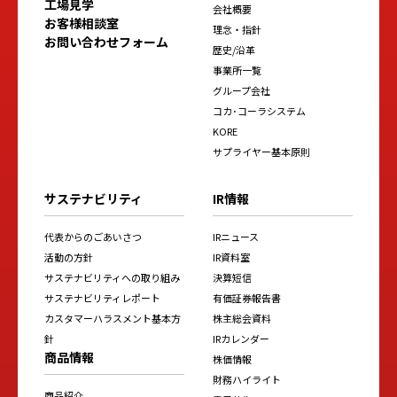
工場見学
会社概要
お客様相談室
理念・指針
お問い合わせフォーム
歴史/沿革
事業所一覧
グループ会社
コカ･コーラシステム
KORE
サプライヤー基本原則
サステナビリティ
IR情報
代表からのごあいさつ
IRニュース
活動の方針
IR資料室
サステナビリティへの取り組み
決算短信
サステナビリティレポート
有価証券報告書
カスタマーハラスメント基本方
株主総会資料
針
IRカレンダー
商品情報
株価情報
財務ハイライト
商品紹介