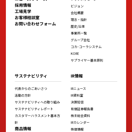
採用情報
ビジョン
工場見学
会社概要
お客様相談室
理念・指針
お問い合わせフォーム
歴史/沿革
事業所一覧
グループ会社
コカ･コーラシステム
KORE
サプライヤー基本原則
サステナビリティ
IR情報
代表からのごあいさつ
IRニュース
活動の方針
IR資料室
サステナビリティへの取り組み
決算短信
サステナビリティレポート
有価証券報告書
カスタマーハラスメント基本方
株主総会資料
針
IRカレンダー
商品情報
株価情報