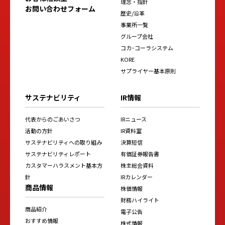
理念・指針
お問い合わせフォーム
歴史/沿革
事業所一覧
グループ会社
コカ･コーラシステム
KORE
サプライヤー基本原則
サステナビリティ
IR情報
代表からのごあいさつ
IRニュース
活動の方針
IR資料室
サステナビリティへの取り組み
決算短信
サステナビリティレポート
有価証券報告書
カスタマーハラスメント基本方
株主総会資料
針
IRカレンダー
商品情報
株価情報
財務ハイライト
商品紹介
電子公告
おすすめ情報
株式情報