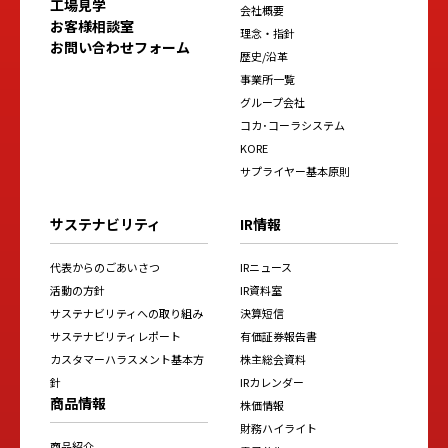
工場見学
会社概要
お客様相談室
理念・指針
お問い合わせフォーム
歴史/沿革
事業所一覧
グループ会社
コカ･コーラシステム
KORE
サプライヤー基本原則
サステナビリティ
IR情報
代表からのごあいさつ
IRニュース
活動の方針
IR資料室
サステナビリティへの取り組み
決算短信
サステナビリティレポート
有価証券報告書
カスタマーハラスメント基本方
株主総会資料
針
IRカレンダー
商品情報
株価情報
財務ハイライト
商品紹介