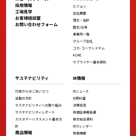
採用情報
ビジョン
工場見学
会社概要
お客様相談室
理念・指針
お問い合わせフォーム
歴史/沿革
事業所一覧
グループ会社
コカ･コーラシステム
KORE
サプライヤー基本原則
サステナビリティ
IR情報
代表からのごあいさつ
IRニュース
活動の方針
IR資料室
サステナビリティへの取り組み
決算短信
サステナビリティレポート
有価証券報告書
カスタマーハラスメント基本方
株主総会資料
針
IRカレンダー
商品情報
株価情報