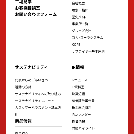
工場見学
会社概要
お客様相談室
理念・指針
お問い合わせフォーム
歴史/沿革
事業所一覧
グループ会社
コカ･コーラシステム
KORE
サプライヤー基本原則
サステナビリティ
IR情報
代表からのごあいさつ
IRニュース
活動の方針
IR資料室
サステナビリティへの取り組み
決算短信
サステナビリティレポート
有価証券報告書
カスタマーハラスメント基本方
株主総会資料
針
IRカレンダー
商品情報
株価情報
財務ハイライト
商品紹介