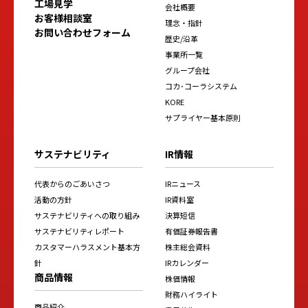
工場見学
会社概要
お客様相談室
理念・指針
お問い合わせフォーム
歴史/沿革
事業所一覧
グループ会社
コカ･コーラシステム
KORE
サプライヤー基本原則
サステナビリティ
IR情報
代表からのごあいさつ
IRニュース
活動の方針
IR資料室
サステナビリティへの取り組み
決算短信
サステナビリティレポート
有価証券報告書
カスタマーハラスメント基本方
株主総会資料
針
IRカレンダー
商品情報
株価情報
財務ハイライト
商品紹介