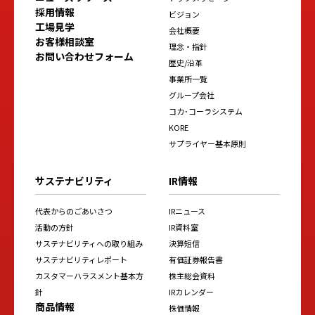
採用情報
ビジョン
工場見学
会社概要
お客様相談室
理念・指針
お問い合わせフォーム
歴史/沿革
事業所一覧
グループ会社
コカ･コーラシステム
KORE
サプライヤー基本原則
サステナビリティ
IR情報
代表からのごあいさつ
IRニュース
活動の方針
IR資料室
サステナビリティへの取り組み
決算短信
サステナビリティレポート
有価証券報告書
カスタマーハラスメント基本方
株主総会資料
針
IRカレンダー
商品情報
株価情報