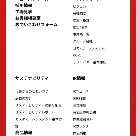
採用情報
ビジョン
工場見学
会社概要
お客様相談室
理念・指針
お問い合わせフォーム
歴史/沿革
事業所一覧
グループ会社
コカ･コーラシステム
KORE
サプライヤー基本原則
サステナビリティ
IR情報
代表からのごあいさつ
IRニュース
活動の方針
IR資料室
サステナビリティへの取り組み
決算短信
サステナビリティレポート
有価証券報告書
カスタマーハラスメント基本方
株主総会資料
針
IRカレンダー
商品情報
株価情報