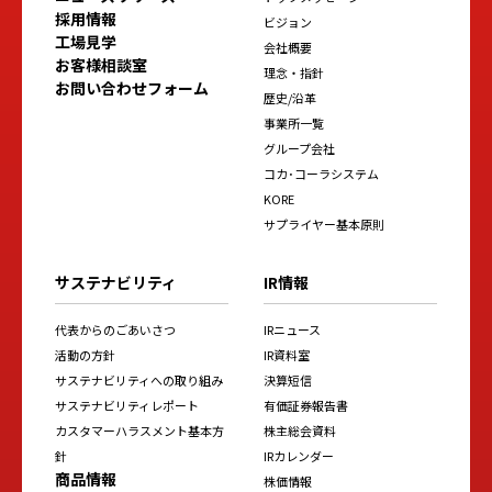
採用情報
ビジョン
工場見学
会社概要
お客様相談室
理念・指針
お問い合わせフォーム
歴史/沿革
事業所一覧
グループ会社
コカ･コーラシステム
KORE
サプライヤー基本原則
サステナビリティ
IR情報
代表からのごあいさつ
IRニュース
活動の方針
IR資料室
サステナビリティへの取り組み
決算短信
サステナビリティレポート
有価証券報告書
カスタマーハラスメント基本方
株主総会資料
針
IRカレンダー
商品情報
株価情報