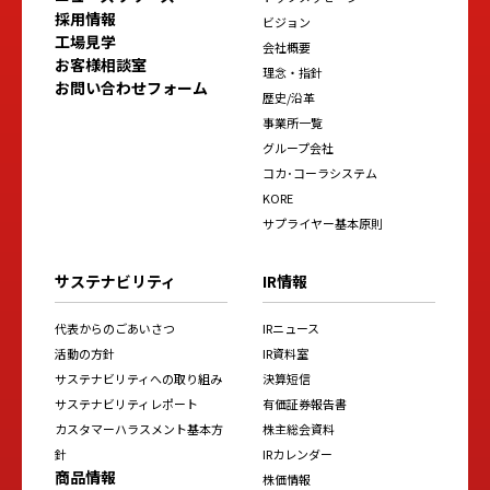
採用情報
ビジョン
工場見学
会社概要
お客様相談室
理念・指針
お問い合わせフォーム
歴史/沿革
事業所一覧
グループ会社
コカ･コーラシステム
KORE
サプライヤー基本原則
サステナビリティ
IR情報
代表からのごあいさつ
IRニュース
活動の方針
IR資料室
サステナビリティへの取り組み
決算短信
サステナビリティレポート
有価証券報告書
カスタマーハラスメント基本方
株主総会資料
針
IRカレンダー
商品情報
株価情報