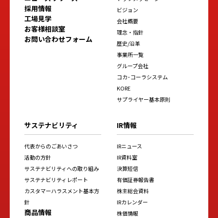
採用情報
ビジョン
工場見学
会社概要
お客様相談室
理念・指針
お問い合わせフォーム
歴史/沿革
事業所一覧
グループ会社
コカ･コーラシステム
KORE
サプライヤー基本原則
サステナビリティ
IR情報
代表からのごあいさつ
IRニュース
活動の方針
IR資料室
サステナビリティへの取り組み
決算短信
サステナビリティレポート
有価証券報告書
カスタマーハラスメント基本方
株主総会資料
針
IRカレンダー
商品情報
株価情報