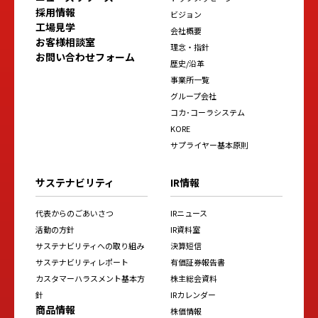
採用情報
ビジョン
工場見学
会社概要
お客様相談室
理念・指針
お問い合わせフォーム
歴史/沿革
事業所一覧
グループ会社
コカ･コーラシステム
KORE
サプライヤー基本原則
サステナビリティ
IR情報
代表からのごあいさつ
IRニュース
活動の方針
IR資料室
サステナビリティへの取り組み
決算短信
サステナビリティレポート
有価証券報告書
カスタマーハラスメント基本方
株主総会資料
針
IRカレンダー
商品情報
株価情報