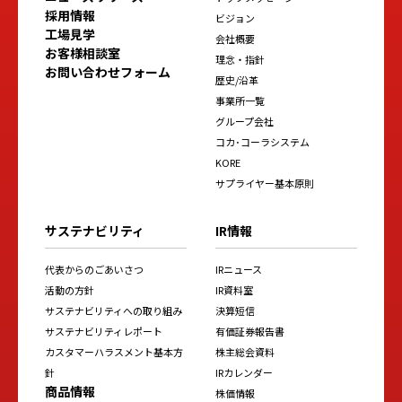
採用情報
ビジョン
工場見学
会社概要
お客様相談室
理念・指針
お問い合わせフォーム
歴史/沿革
事業所一覧
グループ会社
コカ･コーラシステム
KORE
サプライヤー基本原則
サステナビリティ
IR情報
代表からのごあいさつ
IRニュース
活動の方針
IR資料室
サステナビリティへの取り組み
決算短信
サステナビリティレポート
有価証券報告書
カスタマーハラスメント基本方
株主総会資料
針
IRカレンダー
商品情報
株価情報