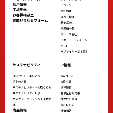
採用情報
ビジョン
工場見学
会社概要
お客様相談室
理念・指針
お問い合わせフォーム
歴史/沿革
事業所一覧
グループ会社
コカ･コーラシステム
KORE
サプライヤー基本原則
サステナビリティ
IR情報
代表からのごあいさつ
IRニュース
活動の方針
IR資料室
サステナビリティへの取り組み
決算短信
サステナビリティレポート
有価証券報告書
カスタマーハラスメント基本方
株主総会資料
針
IRカレンダー
商品情報
株価情報