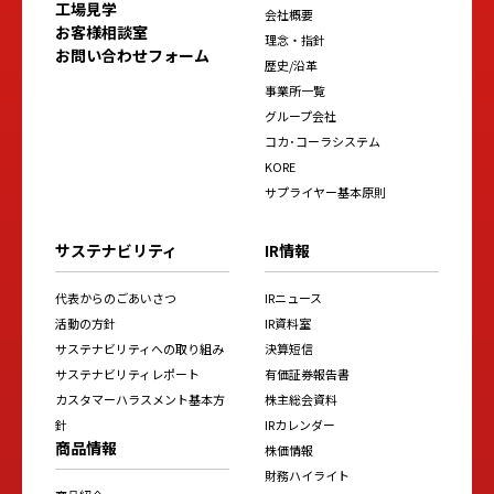
工場見学
会社概要
お客様相談室
理念・指針
お問い合わせフォーム
歴史/沿革
事業所一覧
グループ会社
コカ･コーラシステム
KORE
サプライヤー基本原則
サステナビリティ
IR情報
代表からのごあいさつ
IRニュース
活動の方針
IR資料室
サステナビリティへの取り組み
決算短信
サステナビリティレポート
有価証券報告書
カスタマーハラスメント基本方
株主総会資料
針
IRカレンダー
商品情報
株価情報
財務ハイライト