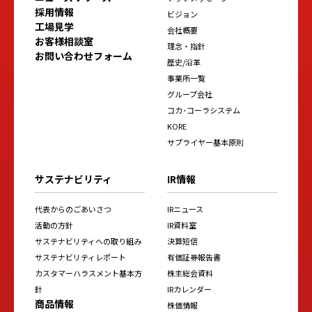
採用情報
ビジョン
工場見学
会社概要
お客様相談室
理念・指針
お問い合わせフォーム
歴史/沿革
事業所一覧
グループ会社
コカ･コーラシステム
KORE
サプライヤー基本原則
サステナビリティ
IR情報
代表からのごあいさつ
IRニュース
活動の方針
IR資料室
サステナビリティへの取り組み
決算短信
サステナビリティレポート
有価証券報告書
カスタマーハラスメント基本方
株主総会資料
針
IRカレンダー
商品情報
株価情報