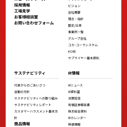
採用情報
ビジョン
工場見学
会社概要
お客様相談室
理念・指針
お問い合わせフォーム
歴史/沿革
事業所一覧
グループ会社
コカ･コーラシステム
KORE
サプライヤー基本原則
サステナビリティ
IR情報
代表からのごあいさつ
IRニュース
活動の方針
IR資料室
サステナビリティへの取り組み
決算短信
サステナビリティレポート
有価証券報告書
カスタマーハラスメント基本方
株主総会資料
針
IRカレンダー
商品情報
株価情報