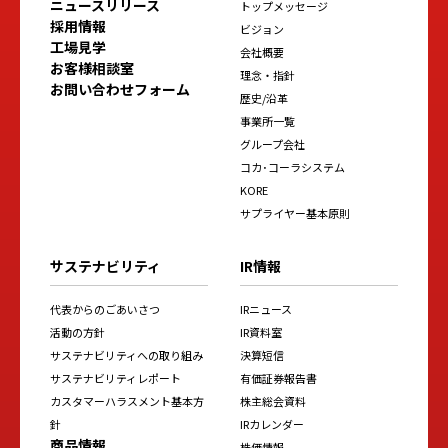
ニュースリリース
トップメッセージ
採用情報
ビジョン
工場見学
会社概要
お客様相談室
理念・指針
お問い合わせフォーム
歴史/沿革
事業所一覧
グループ会社
コカ･コーラシステム
KORE
サプライヤー基本原則
サステナビリティ
IR情報
代表からのごあいさつ
IRニュース
活動の方針
IR資料室
サステナビリティへの取り組み
決算短信
サステナビリティレポート
有価証券報告書
カスタマーハラスメント基本方
株主総会資料
針
IRカレンダー
商品情報
株価情報