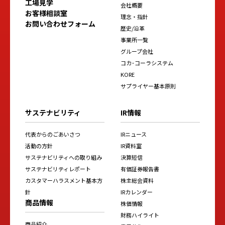
工場見学
会社概要
お客様相談室
理念・指針
お問い合わせフォーム
歴史/沿革
事業所一覧
グループ会社
コカ･コーラシステム
KORE
サプライヤー基本原則
サステナビリティ
IR情報
代表からのごあいさつ
IRニュース
活動の方針
IR資料室
サステナビリティへの取り組み
決算短信
サステナビリティレポート
有価証券報告書
カスタマーハラスメント基本方
株主総会資料
針
IRカレンダー
商品情報
株価情報
財務ハイライト
商品紹介