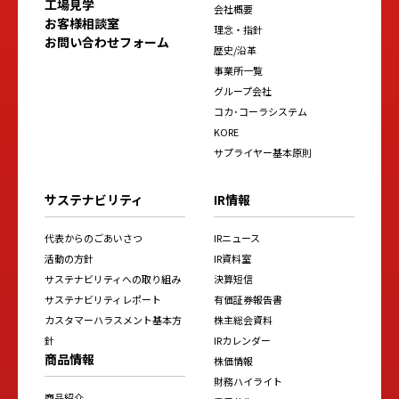
工場見学
会社概要
お客様相談室
理念・指針
お問い合わせフォーム
歴史/沿革
事業所一覧
グループ会社
コカ･コーラシステム
KORE
サプライヤー基本原則
サステナビリティ
IR情報
代表からのごあいさつ
IRニュース
活動の方針
IR資料室
サステナビリティへの取り組み
決算短信
サステナビリティレポート
有価証券報告書
カスタマーハラスメント基本方
株主総会資料
針
IRカレンダー
商品情報
株価情報
財務ハイライト
商品紹介