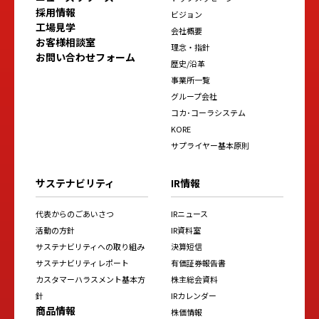
採用情報
ビジョン
工場見学
会社概要
お客様相談室
理念・指針
お問い合わせフォーム
歴史/沿革
事業所一覧
グループ会社
コカ･コーラシステム
KORE
サプライヤー基本原則
サステナビリティ
IR情報
代表からのごあいさつ
IRニュース
活動の方針
IR資料室
サステナビリティへの取り組み
決算短信
サステナビリティレポート
有価証券報告書
カスタマーハラスメント基本方
株主総会資料
針
IRカレンダー
商品情報
株価情報