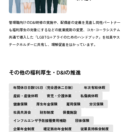
管理職向けのD&I研修の実施や、配偶者の定義を見直し同性パートナー
も福利厚生の対象にするなどの就業規則の変更、コカ･コーラシステム
共通で導入した「LGBTQ＋アライのためのハンドブック」を社員やス
テークホルダーに共有し、理解促進をはかっています。
その他の福利厚生・D&Iの推進
年間休日日数126日（完全週休二日制）
年次有給休暇
産前・産後休暇
育児・介護休業
私傷病休暇
健康保険
厚生年金保険
雇用保険
労災保険
社員共済会
財形制度
保養施設
インフルエンザ予防接種費用補助
団体保険
企業年金制度
確定拠出年金制度
従業員持株会制度