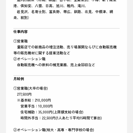
港、倶知安、八雲、日高、旭川、稚内、滝川、
岩見沢、名寄士別、富良野、帯広、釧路、北見、中標津、網
走、紋別）
仕事内容
①営業職
量販店での新商品の増注活動、売り場展開ならびに自動販売機
等の販売機材に関する提案活動など
②オペレーション職
自動販売機への飲料の補充業務、売上金回収など
月給例
①営業職(大卒の場合)
277,500円
※基本給：210,000円
営業手当：10,000円
住宅補助：35,000円(上限額支給の場合)
時間外手当：22,500円(1人あたり平均15時間で算出)
②オペレーション職(短大・高専・専門学校の場合)