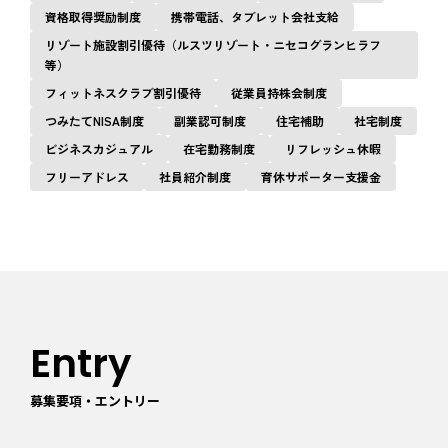
資格取得奨励制度
携帯電話、タブレット会社支給
リゾート施設割引優待（ルスツリゾート・ニセコグランヒラフ
等）
フィットネスクラブ割引優待
従業員持株会制度
つみたてNISA制度
副業認可制度
住宅補助
社宅制度
ビジネスカジュアル
在宅勤務制度
リフレッシュ休暇
フリーアドレス
社員紹介制度
育休サポーター支援金
Entry
募集要項・エントリー