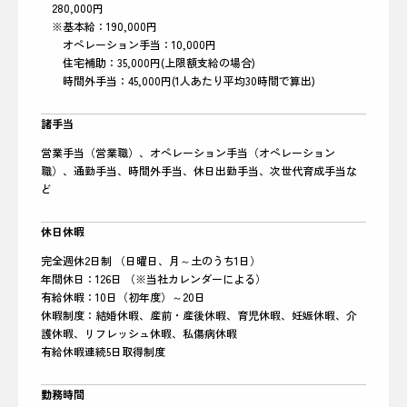
280,000円
※基本給：190,000円
オペレーション手当：10,000円
住宅補助：35,000円(上限額支給の場合)
時間外手当：45,000円(1人あたり平均30時間で算出)
諸手当
営業手当（営業職）、オペレーション手当（オペレーション
職）、通勤手当、時間外手当、休日出勤手当、次世代育成手当な
ど
休日休暇
完全週休2日制 （日曜日、月～土のうち1日）
年間休日：126日 （※当社カレンダーによる）
有給休暇：10日（初年度）～20日
休暇制度：結婚休暇、産前・産後休暇、育児休暇、妊娠休暇、介
護休暇、リフレッシュ休暇、私傷病休暇
有給休暇連続5日取得制度
勤務時間