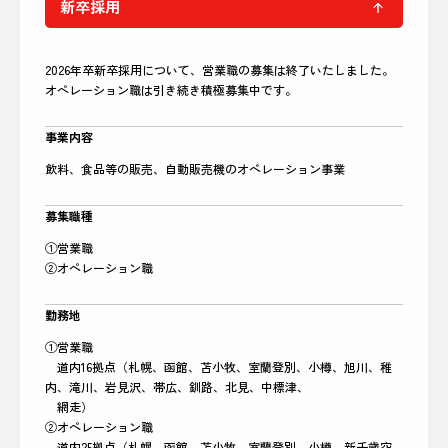
新卒採用
2026年卒新卒採用について、営業職の募集は終了いたしました。
オペレーション職は引き続き積極募集中です。
事業内容
飲料、食品等の販売、自動販売機のオペレーション事業
募集職種
①営業職
②オペレーション職
勤務地
①営業職
道内16拠点（札幌、函館、苫小牧、室蘭登別、小樽、旭川、稚
内、滝川、岩見沢、帯広、釧路、北見、中標津、
網走）
②オペレーション職
道内25拠点（札幌、函館、苫小牧、室蘭登別、小樽、新千歳空