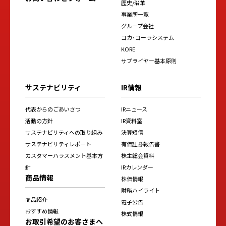
歴史/沿革
事業所一覧
グループ会社
コカ･コーラシステム
KORE
サプライヤー基本原則
サステナビリティ
IR情報
代表からのごあいさつ
IRニュース
活動の方針
IR資料室
サステナビリティへの取り組み
決算短信
サステナビリティレポート
有価証券報告書
カスタマーハラスメント基本方
株主総会資料
針
IRカレンダー
商品情報
株価情報
財務ハイライト
商品紹介
電子公告
おすすめ情報
株式情報
お取引希望のお客さまへ