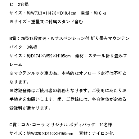
ビ 2名様
サイズ：約W73.3×H47.8×D18.4cm 重量：約６㎏
※サイズ・重量共に付属スタンド含む
B賞
：26型18段変速・Wサスペンション付 折り畳みマウンテン
バイク 3名様
サイズ：約D174×W59×H105cm 素材：スチール折り畳みフ
レーム
※マウテンルック車の為、本格的なオフロード走行は不可と
なります。
※防犯登録はご使用者の義務となります。ご使用にあたりお
手続きをお願いします。尚、ご登録には、各自治体が定める
登録料が掛かります。
C賞
：コカ･コーラ オリジナル ボディバッグ 10名様
サイズ：約W320×D110×H160mm 素材：ナイロン他