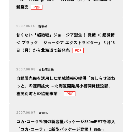
新発売
2007.06.14
新製品
甘くない「超微糖」ジョージア誕生！ 微糖 ＜ 超微糖
＜ ブラック 「ジョージア エクストラビター」 6 月18
日（月）から北海道で新発売
2007.06.08
自動販売機
自動販売機を活用した地域情報の提供「おしらせ道ね
っと」の運用拡大 －北海道開発局小樽開発建設部、
喜茂別町との協働事業－
2007.06.07
新製品
コカ･コーラ社初の新容量パッケージ850mlPETを導入
「コカ･コーラ」に新型パッケージ登場！ 850ml