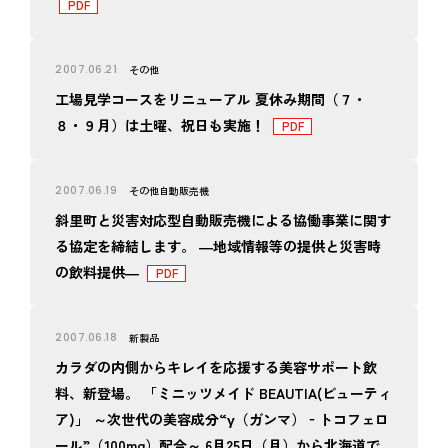
2007.06.21
その他
工場見学コースをリニューアル 夏休み期間（７・
８・９月）は土曜、祝日も実施！
2007.06.19
その他
自動販売機
斜里町と災害対応型自動販売機による協働事業に関す
る協定を締結します。 ―地域情報等の提供と災害時
の飲料提供―
2007.06.18
新製品
カラダの内側からキレイを応援する美容サポート飲
料、新登場。 「ミニッツメイド BEAUTIA(ビューティ
ア)」 ～次世代の美容成分“γ（ガンマ）‐トコフェロ
ール”（100mg）配合～ 6月25日（月）から北海道で