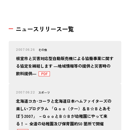
ニュースリリース一覧
2007.06.26
その他
根室市と災害対応型自動販売機による協働事業に関す
る協定を締結します ―地域情報等の提供と災害時の
飲料提供―
2007.06.22
スポーツ
北海道コカ･コーラと北海道日本ハムファイターズの
楽しいプログラム 「Ｑｏｏ（クー）＆Ｂ☆Ｂとあそ
ぼう2007」 －ＱｏｏとＢ☆Ｂが幼稚園にやって来
る！－ 全道の幼稚園及び保育園約50 箇所で開催