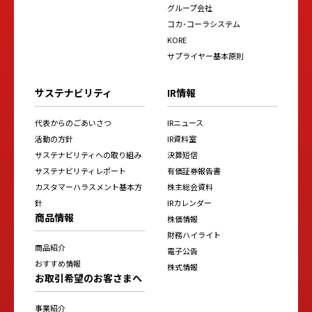
グループ会社
コカ･コーラシステム
KORE
サプライヤー基本原則
サステナビリティ
IR情報
代表からのごあいさつ
IRニュース
活動の方針
IR資料室
サステナビリティへの取り組み
決算短信
サステナビリティレポート
有価証券報告書
カスタマーハラスメント基本方
株主総会資料
針
IRカレンダー
商品情報
株価情報
財務ハイライト
商品紹介
電子公告
おすすめ情報
株式情報
お取引希望のお客さまへ
事業紹介