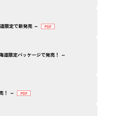
海道限定で新発売 ～
り北海道限定パッケージで発売！ ～
売！ ～