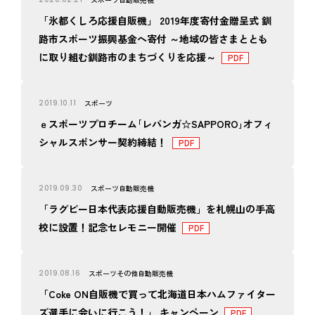
「氷都くしろ応援自販機」 2019年度寄付金贈呈式 釧
路市スポーツ振興基金へ寄付 ～地域の皆さまととも
に取り組む釧路市のまちづくりを応援～
2019.10.11
スポーツ
ｅスポーツプロチーム｢レバンガ☆SAPPORO｣オフィ
シャルスポンサー契約締結！
2019.09.30
スポーツ
自動販売機
「ラグビー日本代表応援自動販売機」を札幌山の手高
校に設置！記念セレモニー開催
2019.08.16
スポーツ
その他
自動販売機
「Coke ON自販機で買って北海道日本ハムファイター
ズ選手に会いに行こう！」 キャンペーン