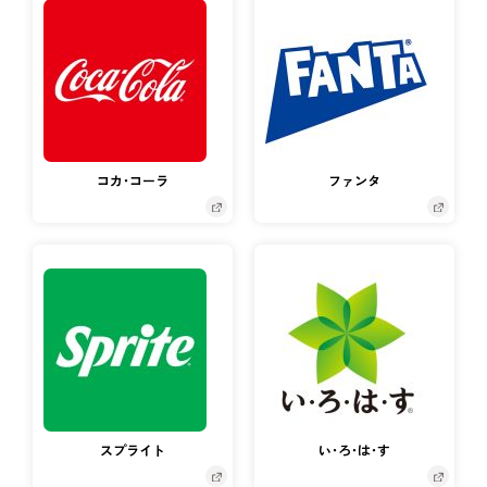
コカ･コーラ
ファンタ
スプライト
い･ろ･は･す