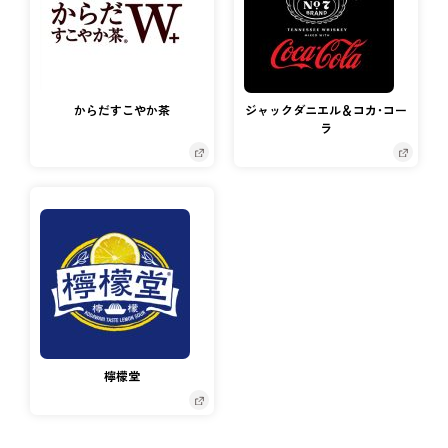
からだすこやか茶
ジャックダニエル＆コカ･コー
ラ
檸檬堂