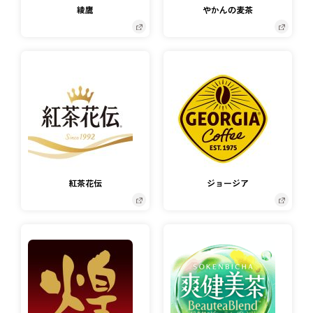
綾鷹
やかんの麦茶
紅茶花伝
ジョージア