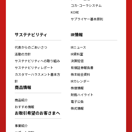
コカ･コーラシステム
KORE
サプライヤー基本原則
サステナビリティ
IR情報
代表からのごあいさつ
IRニュース
活動の方針
IR資料室
サステナビリティへの取り組み
決算短信
サステナビリティレポート
有価証券報告書
カスタマーハラスメント基本方
株主総会資料
針
IRカレンダー
商品情報
株価情報
財務ハイライト
商品紹介
電子公告
おすすめ情報
株式情報
お取引希望のお客さまへ
事業紹介