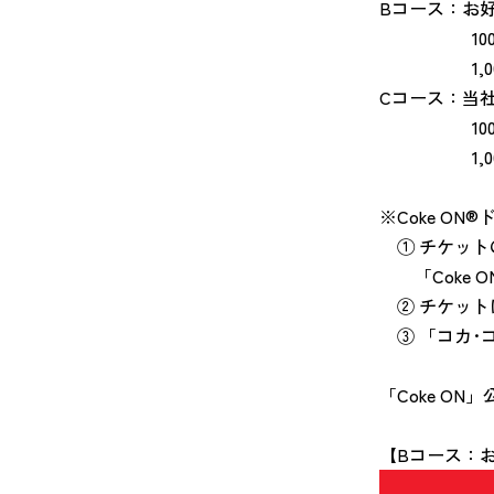
Bコース：お
100株～9
1,000株
Cコース：当
100株～9
1,000株以
※Coke O
① チケット
「Coke 
② チケット
③ 「コカ･コーラ
「Coke O
【Bコース：